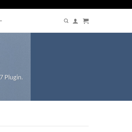
ー
S
7 Plugin.