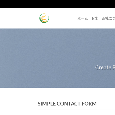
Skip
to
content
ホーム
お米
会社に
Create P
SIMPLE CONTACT FORM