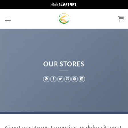
Skip
全商品送料無料
to
content
OUR STORES
About our stores. Lorem ipsum dolor sit amet,