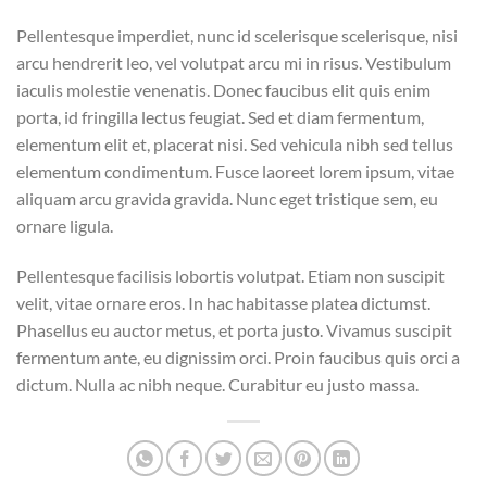
Pellentesque imperdiet, nunc id scelerisque scelerisque, nisi
arcu hendrerit leo, vel volutpat arcu mi in risus. Vestibulum
iaculis molestie venenatis. Donec faucibus elit quis enim
porta, id fringilla lectus feugiat. Sed et diam fermentum,
elementum elit et, placerat nisi. Sed vehicula nibh sed tellus
elementum condimentum. Fusce laoreet lorem ipsum, vitae
aliquam arcu gravida gravida. Nunc eget tristique sem, eu
ornare ligula.
Pellentesque facilisis lobortis volutpat. Etiam non suscipit
velit, vitae ornare eros. In hac habitasse platea dictumst.
Phasellus eu auctor metus, et porta justo. Vivamus suscipit
fermentum ante, eu dignissim orci. Proin faucibus quis orci a
dictum. Nulla ac nibh neque. Curabitur eu justo massa.