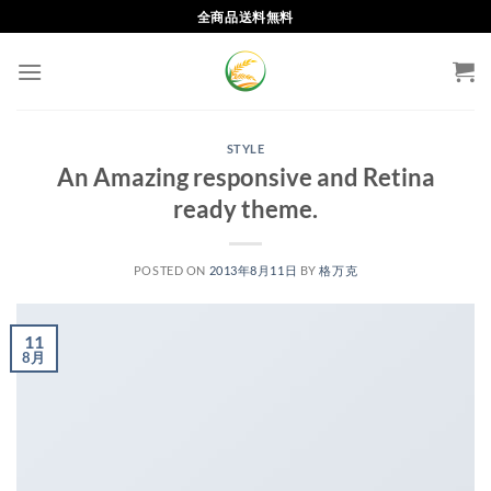
Skip
全商品送料無料
to
content
STYLE
An Amazing responsive and Retina
ready theme.
POSTED ON
2013年8月11日
BY
格万克
11
8月