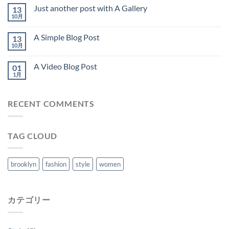
Just another post with A Gallery
13
10月
A Simple Blog Post
13
10月
A Video Blog Post
01
1月
RECENT COMMENTS
TAG CLOUD
brooklyn
fashion
style
women
カテゴリー