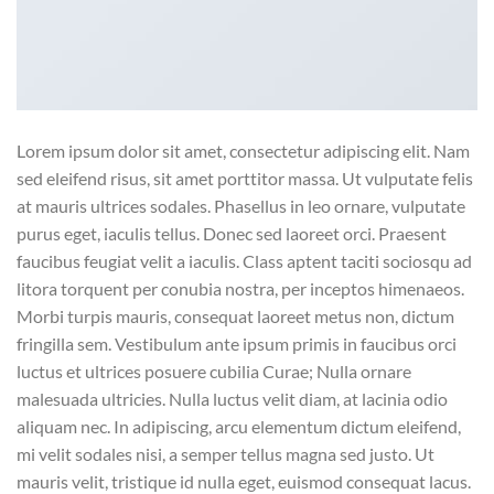
Lorem ipsum dolor sit amet, consectetur adipiscing elit. Nam
sed eleifend risus, sit amet porttitor massa. Ut vulputate felis
at mauris ultrices sodales. Phasellus in leo ornare, vulputate
purus eget, iaculis tellus. Donec sed laoreet orci. Praesent
faucibus feugiat velit a iaculis. Class aptent taciti sociosqu ad
litora torquent per conubia nostra, per inceptos himenaeos.
Morbi turpis mauris, consequat laoreet metus non, dictum
fringilla sem. Vestibulum ante ipsum primis in faucibus orci
luctus et ultrices posuere cubilia Curae; Nulla ornare
malesuada ultricies. Nulla luctus velit diam, at lacinia odio
aliquam nec. In adipiscing, arcu elementum dictum eleifend,
mi velit sodales nisi, a semper tellus magna sed justo. Ut
mauris velit, tristique id nulla eget, euismod consequat lacus.