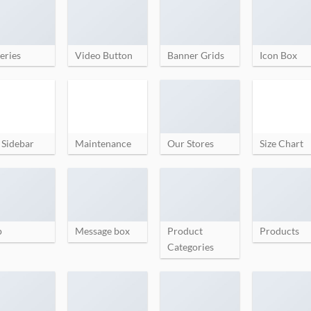
eries
Video Button
Banner Grids
Icon Box
 Sidebar
Maintenance
Our Stores
Size Chart
p
Message box
Product
Products
Categories