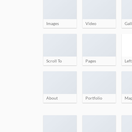
Images
Video
Gall
Scroll To
Pages
Left
About
Portfolio
Ma