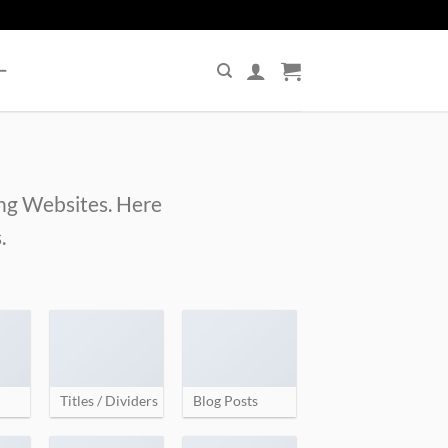
ー
ing Websites. Here
.
Titles / Dividers
Blog Posts