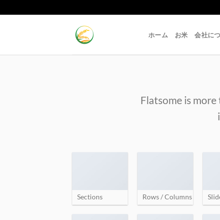
Skip
to
content
ホーム
お米
会社に
Flatsome is more 
Sections
Rows / Columns
Slid